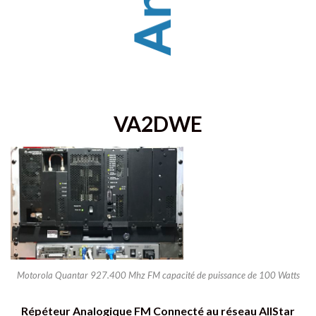
VA2DWE
Motorola Quantar 927.400 Mhz FM capacité de puissance de 100 Watts
Répéteur Analogique FM Connecté au réseau AllStar