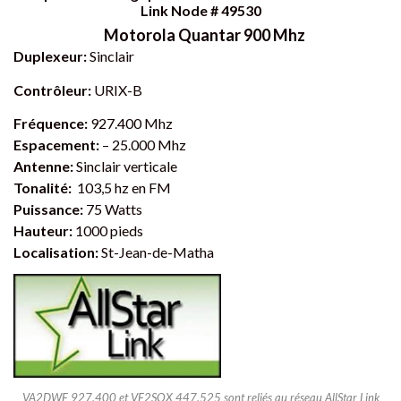
Link Node # 49530
Motorola Quantar 900 Mhz
Duplexeur:
Sinclair
Contrôleur:
URIX-B
Fréquence:
927.400 Mhz
Espacement:
– 25.000 Mhz
Antenne:
Sinclair verticale
Tonalité:
103,5 hz en FM
Puissance:
75 Watts
Hauteur:
1000 pieds
Localisation:
St-Jean-de-Matha
VA2DWE 927.400 et VE2SOX 447.525 sont reliés au réseau AllStar Link