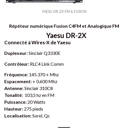
YAESU DR-2X FM & FUSION
Répéteur numérique Fusion C4FM et Analogique FM
Yaesu DR-2X
Connecté à Wires-X de Yaesu
Duplexeur:
Sinclair Q3330E
Contrôleur:
RLC4 Link Comm
Fréquence:
145.370 + Mhz
Espacement:
+ 0.600 Mhz
Antenne:
Sinclair 310C8
Tonalité:
103,5 hz en FM
Puissance:
20 Watts
Hauteur:
275 pieds
Localisation:
Sorel, Qc