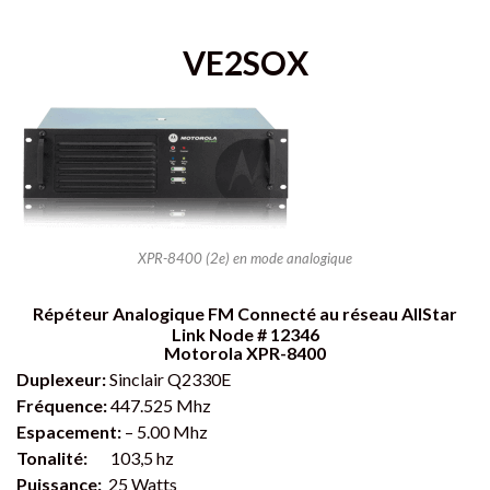
VE2SOX
XPR-8400 (2e) en mode analogique
Répéteur Analogique FM Connecté au réseau AllStar
Link Node # 12346
Motorola XPR-8400
Duplexeur:
Sinclair Q2330E
Fréquence:
447.525 Mhz
Espacement:
– 5.00 Mhz
Tonalité:
103,5 hz
Puissance:
25 Watts