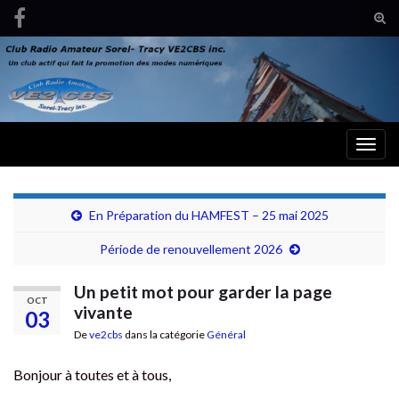
Tog
sear
Search for:
for
Togg
navig
En Préparation du HAMFEST – 25 mai 2025
Période de renouvellement 2026
Un petit mot pour garder la page
OCT
vivante
03
De
ve2cbs
dans la catégorie
Général
Bonjour à toutes et à tous,