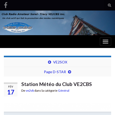
Tog
sear
Search for:
for
Togg
navig
VE2SOX
Page D-STAR
Station Météo du Club VE2CBS
FÉV
17
De
ve2vb
dans la catégorie
Général